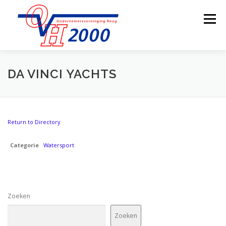
Ga
naar
Menu
de
inhoud
OVER OVH2000
LEDEN
BESTUUR
DA VINCI YACHTS
LID WORDEN
ONDERNEMERSFONDS
WEBCAM
Return to Directory
Categorie
CONTACT
Watersport
Zoeken
Zoeken