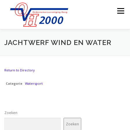
Ga
naar
Menu
de
inhoud
OVER OVH2000
LEDEN
BESTUUR
JACHTWERF WIND EN WATER
LID WORDEN
ONDERNEMERSFONDS
WEBCAM
Return to Directory
Categorie
CONTACT
Watersport
Zoeken
Zoeken