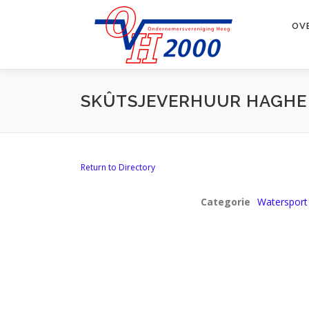
Ga
naar
OV
de
inhoud
SKÛTSJEVERHUUR HAGHE
Return to Directory
Categorie
Watersport