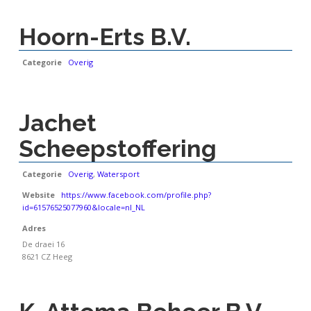
Hoorn-Erts B.V.
Categorie
Overig
Jachet
Scheepstoffering
Categorie
Overig
,
Watersport
Website
https://www.facebook.com/profile.php?
id=61576525077960&locale=nl_NL
Adres
De draei 16
8621 CZ Heeg