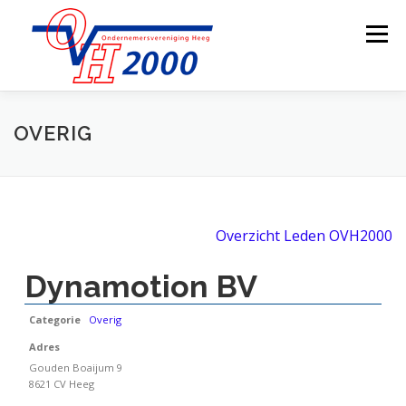
Ga
naar
Menu
de
inhoud
OVER OVH2000
LEDEN
BESTUUR
OVERIG
LID WORDEN
ONDERNEMERSFONDS
WEBCAM
Overzicht Leden OVH2000
CONTACT
Dynamotion BV
Categorie
Overig
Adres
Gouden Boaijum 9
8621 CV Heeg